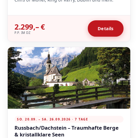
2.299,– €
Details
P.P. IM DZ
SO. 20.09. – SA. 26.09.2026 · 7 TAGE
Russbach/Dachstein – Traumhafte Berge
& kristallklare Seen