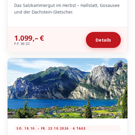
Das Salzkammergut im Herbst – Hallstatt, Gosausee
und der Dachstein-Gletscher.
1.099,– €
Details
P.P. IM DZ
SO. 18.10. – FR. 23.10.2026 · 6 TAGE