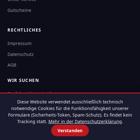
Gutscheine
RECHTLICHES
Impressum
Datenschutz
AGB
WIR SUCHEN
Busfahrer*in (m/w/d)
Diese Website verwendet ausschließlich technisch
notwendige Cookies für die Funktionsfähigkeit unserer
Formulare (Sicherheits-Token, Spam-Schutz). Es findet kein
Tracking statt.
Mehr in der Datenschutzerklärung
.
© 2026 Murk-Reisen GmbH — Alle Rechte vorbehalten
Impressum
Datenschutz
AGB
Verstanden