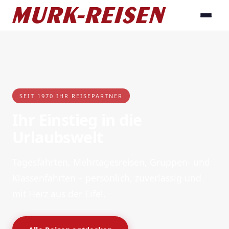
SEIT 1970 IHR REISEPARTNER
Ihr Einstieg in die
Urlaubswelt
Tagesfahrten, Mehrtagesreisen, Gruppen- und
Klassenfahrten – persönlich, zuverlässig und
mit Herz aus der Eifel.