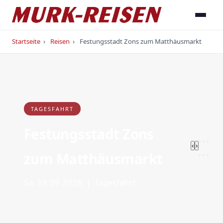
Startseite
›
Reisen
›
Festungsstadt Zons zum Matthäusmarkt
TAGESFAHRT
Festungsstadt Zons
‹
›
zum Matthäusmarkt
Sa. 19.09.2026 | Tagesfahrt