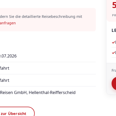
5
P
rdern Sie die detaillierte Reisebeschreibung mit
 anfragen
L
✓
✓
9.07.2026
fahrt
Fr
fahrt
Reisen GmbH, Hellenthal-Reifferscheid
 zur Übersicht