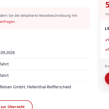
5
P
rdern Sie die detaillierte Reisebeschreibung mit
 anfragen
L
✓
✓
.09.2026
fahrt
Fr
fahrt
Reisen GmbH, Hellenthal-Reifferscheid
 zur Übersicht