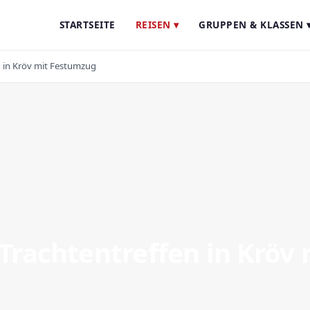
STARTSEITE
REISEN ▾
GRUPPEN & KLASSEN 
n in Kröv mit Festumzug
 Trachtentreffen in Kröv