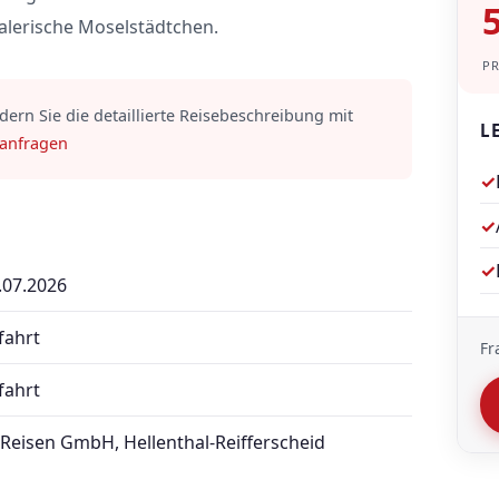
5
lerische Moselstädtchen.
PR
rdern Sie die detaillierte Reisebeschreibung mit
L
 anfragen
✓
✓
✓
.07.2026
fahrt
Fr
fahrt
Reisen GmbH, Hellenthal-Reifferscheid