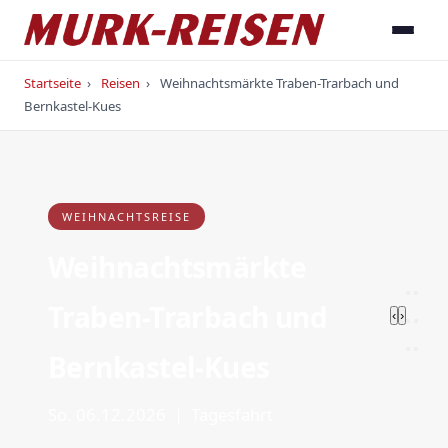
Startseite
›
Reisen
›
Weihnachtsmärkte Traben-Trarbach und
Bernkastel-Kues
WEIHNACHTSREISE
Weihnachtsmärkte
Traben-Trarbach und
‹
›
Bernkastel-Kues
So. 06.12.2026 | Tagesfahrt