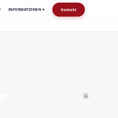
▾
INFORMATIONEN ▾
Kontakt
er
‹
›