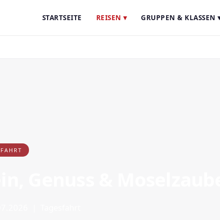
STARTSEITE
REISEN ▾
GRUPPEN & KLASSEN 
SFAHRT
in, Genuss & Moselzaub
.07.2026 | Tagesfahrt