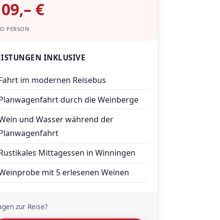
109,– €
RO PERSON
EISTUNGEN INKLUSIVE
Fahrt im modernen Reisebus
Planwagenfahrt durch die Weinberge
Wein und Wasser während der
Planwagenfahrt
Rustikales Mittagessen in Winningen
Weinprobe mit 5 erlesenen Weinen
agen zur Reise?