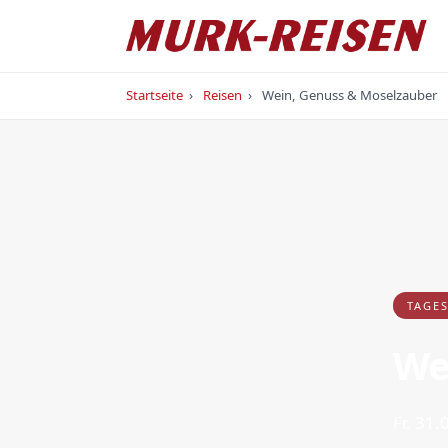
Startseite
›
Reisen
›
Wein, Genuss & Moselzauber
TAGE
We
Fr. 31